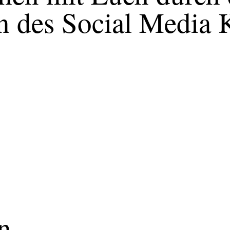
n des Social Media
n