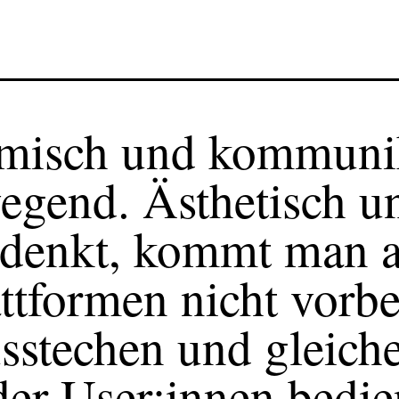
amisch und kommunik
wegend. Ästhetisch 
denkt, kommt man a
ttformen nicht vorb
usstechen und gleic
er User:innen bedie