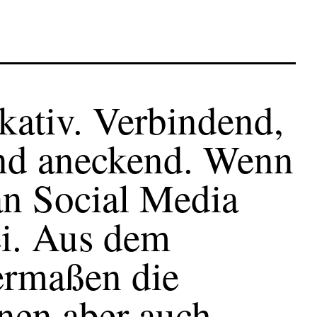
ativ. Verbindend,
und aneckend. Wenn
n Social Media
ei. Aus dem
hermaßen die
nen aber auch