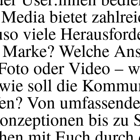
 Media bietet zahlre
uso viele Herausfor
ur Marke? Welche Ans
 Foto oder Video – 
 wie soll die Kommu
en? Von umfassende
nzeptionen bis zu S
hen mit Euch durch d