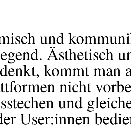
amisch und kommunik
wegend. Ästhetisch 
denkt, kommt man a
ttformen nicht vorb
usstechen und gleic
er User:innen bedie